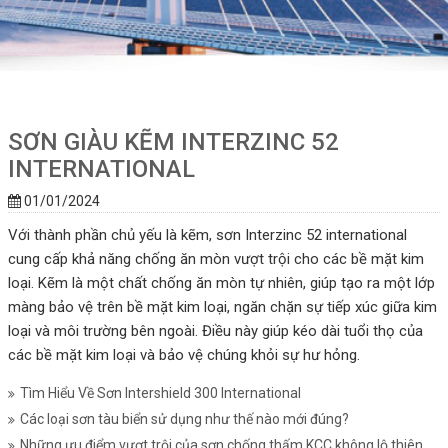
SƠN GIÀU KẼM INTERZINC 52
INTERNATIONAL
01/01/2024
Với thành phần chủ yếu là kẽm, sơn Interzinc 52 international
cung cấp khả năng chống ăn mòn vượt trội cho các bề mặt kim
loại. Kẽm là một chất chống ăn mòn tự nhiên, giúp tạo ra một lớp
màng bảo vệ trên bề mặt kim loại, ngăn chặn sự tiếp xúc giữa kim
loại và môi trường bên ngoài. Điều này giúp kéo dài tuổi thọ của
các bề mặt kim loại và bảo vệ chúng khỏi sự hư hỏng.
Tìm Hiểu Về Sơn Intershield 300 International
Các loại sơn tàu biển sử dụng như thế nào mới đúng?
Những ưu điểm vượt trội của sơn chống thấm KCC không lộ thiên