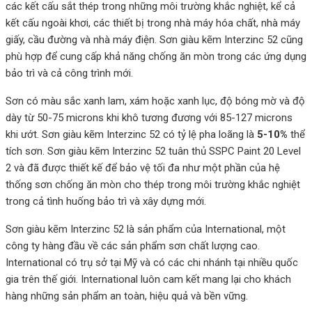
các kết cấu sắt thép trong những môi trường khắc nghiệt, kể cả
kết cấu ngoài khơi, các thiết bị trong nhà máy hóa chất, nhà máy
giấy, cầu đường và nhà máy điện. Sơn giàu kẽm Interzinc 52 cũng
phù hợp để cung cấp khả năng chống ăn mòn trong các ứng dụng
bảo trì và cả công trình mới.
Sơn có màu sắc xanh lam, xám hoặc xanh lục, độ bóng mờ và độ
dày từ 50-75 microns khi khô tương đương với 85-127 microns
khi ướt. Sơn giàu kẽm Interzinc 52 có tỷ lệ pha loãng là
5-10%
thể
tích sơn. Sơn giàu kẽm Interzinc 52 tuân thủ SSPC Paint 20 Level
2 và đã được thiết kế để bảo vệ tối đa như một phần của hệ
thống sơn chống ăn mòn cho thép trong môi trường khắc nghiệt
trong cả tình huống bảo trì và xây dựng mới.
Sơn giàu kẽm Interzinc 52 là sản phẩm của International, một
công ty hàng đầu về các sản phẩm sơn chất lượng cao.
International có trụ sở tại Mỹ và có các chi nhánh tại nhiều quốc
gia trên thế giới. International luôn cam kết mang lại cho khách
hàng những sản phẩm an toàn, hiệu quả và bền vững.