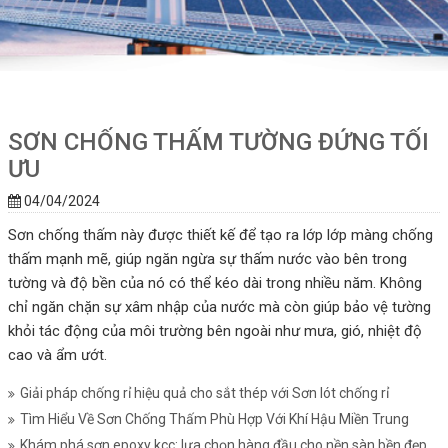
SƠN CHỐNG THẤM TƯỜNG ĐỨNG TỐI
ƯU
04/04/2024
Sơn chống thấm này được thiết kế để tạo ra lớp lớp màng chống
thấm mạnh mẽ, giúp ngăn ngừa sự thấm nước vào bên trong
tường và độ bền của nó có thể kéo dài trong nhiều năm. Không
chỉ ngăn chặn sự xâm nhập của nước mà còn giúp bảo vệ tường
khỏi tác động của môi trường bên ngoài như mưa, gió, nhiệt độ
cao và ẩm ướt.
Giải pháp chống rỉ hiệu quả cho sắt thép với Sơn lót chống rỉ
Tìm Hiểu Về Sơn Chống Thấm Phù Hợp Với Khí Hậu Miền Trung
Khám phá sơn epoxy kcc: lựa chọn hàng đầu cho nền sàn bền đẹp