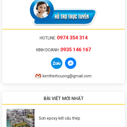
0974 354 314
HOTLINE:
0935 146 167
KINH DOANH:
kimthinhcuong@gmail.com
BÀI VIẾT MỚI NHẤT
Sơn epoxy kết cấu thép