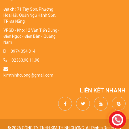
Địa chỉ: 71 Tây Sơn, Phường
Hòa Hải, Quận Ngũ Hành Sơn,
TP Đà Nẵng
VPGD - Kho: 12 Văn Tiến Dũng -
Điện Ngọc - Điện Bàn - Quảng
Nam
0974 354 314
02363.98.11.98
kimthinhcuong@gmail.com
LIÊN KẾT NHANH
© 2026 CÔNG TY TNHH KIM THỊNH CƯỜNG. All Rights Reserved.