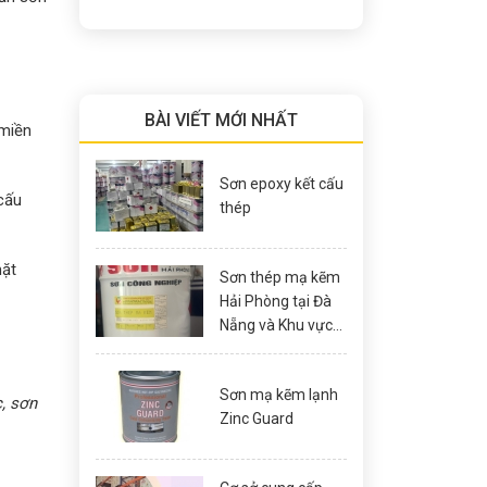
BÀI VIẾT MỚI NHẤT
 miền
Sơn epoxy kết cấu
cấu
thép
mặt
Sơn thép mạ kẽm
Hải Phòng tại Đà
Nẵng và Khu vực
Miền Trung
Sơn mạ kẽm lạnh
, sơn
Zinc Guard