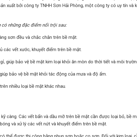
ản xuất bởi công ty TNHH Sơn Hải Phòng, một công ty có uy tín và k
 có những đặc điểm nổi trội sau:
àng sơn đều và chắc chắn trên bề mặt.
ủ các vết xước, khuyết điểm trên bề mặt.
, giúp bảo vệ bề mặt kim loại khỏi ăn mòn do thời tiết và môi trườn
giúp bảo vệ bề mặt khỏi tác động của mưa và độ ẩm.
trên nhiều loại bề mặt khác nhau.
 kỹ càng. Các vết bẩn và dầu mỡ trên bề mặt cần được loại bỏ, bề m
bóng và xử lý các vết nứt và khuyết điểm trên bề mặt.
có thể được thi công bằng phun sơn hoặc cọ sơn. Đối với kim loại, 