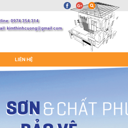
tline: 0974 354 314
ail:
kimthinhcuong@gmail.com
LIÊN HỆ