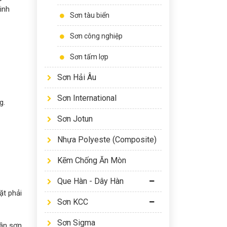
inh
Sơn tàu biển
Sơn công nghiệp
Sơn tấm lợp
Sơn Hải Âu
Sơn International
g.
Sơn Jotun
Nhựa Polyeste (Composite)
Kẽm Chống Ăn Mòn
Que Hàn - Dây Hàn
ặt phải
Sơn KCC
Sơn Sigma
cần sơn