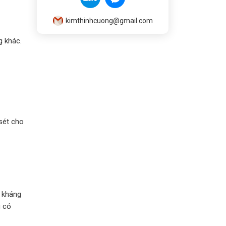
kimthinhcuong@gmail.com
g khác.
sét cho
à kháng
g có