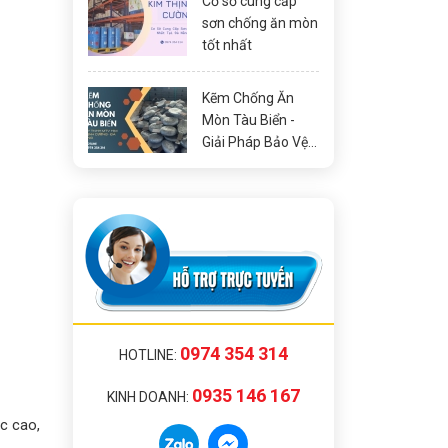
Cơ sở cung cấp
sơn chống ăn mòn
tốt nhất
Kẽm Chống Ăn
Mòn Tàu Biển -
Giải Pháp Bảo Vệ
Tối Ưu
0974 354 314
HOTLINE:
0935 146 167
KINH DOANH:
c cao,