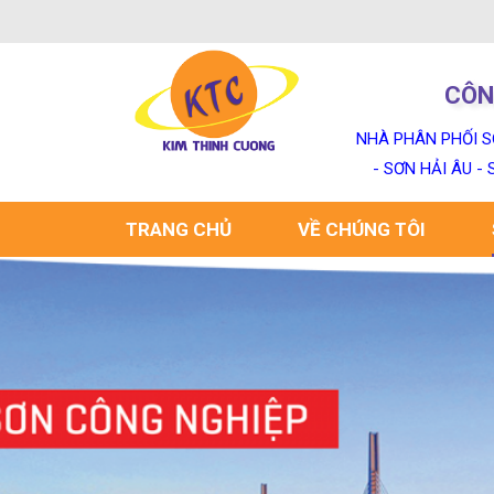
CÔN
NHÀ PHÂN PHỐI S
- SƠN HẢI ÂU -
TRANG CHỦ
VỀ CHÚNG TÔI