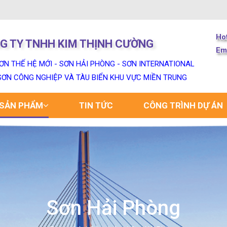
Ho
G TY TNHH KIM THỊNH CƯỜNG
Em
ƠN THẾ HỆ MỚI - SƠN HẢI PHÒNG - SƠN INTERNATIONAL
 SƠN CÔNG NGHIỆP VÀ TÀU BIỂN KHU VỰC MIỀN TRUNG
SẢN PHẨM
TIN TỨC
CÔNG TRÌNH DỰ ÁN
Sơn Hải Phòng