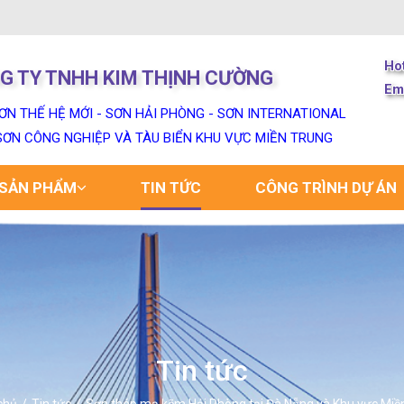
Ho
G TY TNHH KIM THỊNH CƯỜNG
Em
ƠN THẾ HỆ MỚI - SƠN HẢI PHÒNG - SƠN INTERNATIONAL
 SƠN CÔNG NGHIỆP VÀ TÀU BIỂN KHU VỰC MIỀN TRUNG
SẢN PHẨM
TIN TỨC
CÔNG TRÌNH DỰ ÁN
Tin tức
chủ
Tin tức
Sơn thép mạ kẽm Hải Phòng tại Đà Nẵng và Khu vực Miề