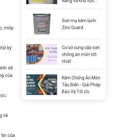
Nẵng và Khu vực
Miền Trung
Sơn mạ kẽm lạnh
ớc, móp
Zinc Guard
chữ ký
Cơ sở cung cấp sơn
chống ăn mòn tốt
nhất
ính sẽ
ợng của
Kẽm Chống Ăn Mòn
Tàu Biển - Giải Pháp
Bảo Vệ Tối Ưu
sọc,
g và
tin của