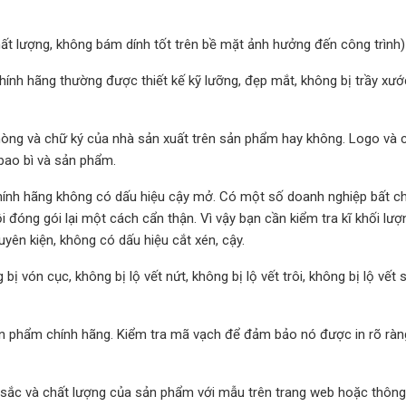
t lượng, không bám dính tốt trên bề mặt ảnh hưởng đến công trình)
hính hãng thường được thiết kế kỹ lưỡng, đẹp mắt, không bị trầy xư
hòng và chữ ký của nhà sản xuất trên sản phẩm hay không. Logo và 
bao bì và sản phẩm.
hính hãng không có dấu hiệu cậy mở. Có một số doanh nghiệp bất ch
i đóng gói lại một cách cẩn thận. Vì vậy bạn cần kiểm tra kĩ khối lư
yên kiện, không có dấu hiệu cắt xén, cậy.
 vón cục, không bị lộ vết nứt, không bị lộ vết trôi, không bị lộ vết 
n phẩm chính hãng. Kiểm tra mã vạch để đảm bảo nó được in rõ ràn
ắc và chất lượng của sản phẩm với mẫu trên trang web hoặc thông 