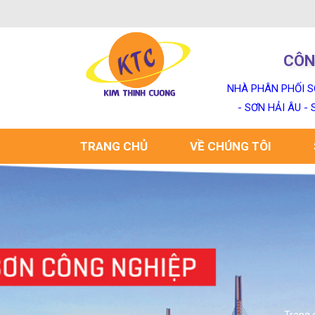
CÔN
NHÀ PHÂN PHỐI S
- SƠN HẢI ÂU -
TRANG CHỦ
VỀ CHÚNG TÔI
Trang 