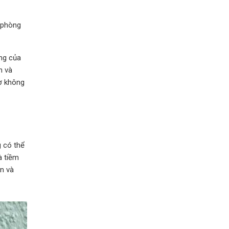
i phòng
ãng của
n và
ờ không
 có thể
à tiềm
ận và