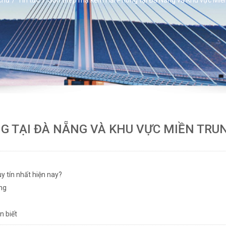
G TẠI ĐÀ NẴNG VÀ KHU VỰC MIỀN TRU
y tín nhất hiện nay?
ẵng
n biết