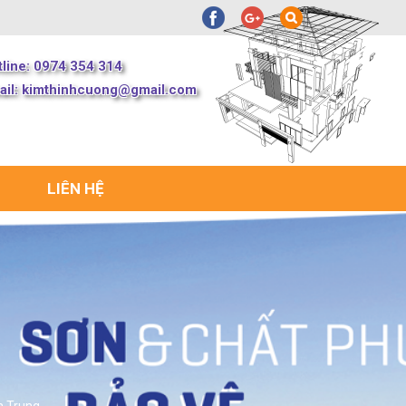
tline: 0974 354 314
ail:
kimthinhcuong@gmail.com
LIÊN HỆ
n Trung