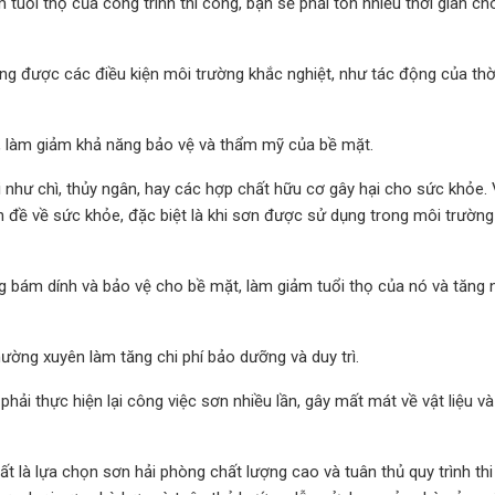
uổi thọ của công trình thi công, bạn sẽ phải tốn nhiều thời gian ch
g được các điều kiện môi trường khắc nghiệt, như tác động của thời 
, làm giảm khả năng bảo vệ và thẩm mỹ của bề mặt.
 như chì, thủy ngân, hay các hợp chất hữu cơ gây hại cho sức khỏe. 
vấn đề về sức khỏe, đặc biệt là khi sơn được sử dụng trong môi trườn
 bám dính và bảo vệ cho bề mặt, làm giảm tuổi thọ của nó và tăng 
ường xuyên làm tăng chi phí bảo dưỡng và duy trì.
hải thực hiện lại công việc sơn nhiều lần, gây mất mát về vật liệu v
t là lựa chọn sơn hải phòng chất lượng cao và tuân thủ quy trình th