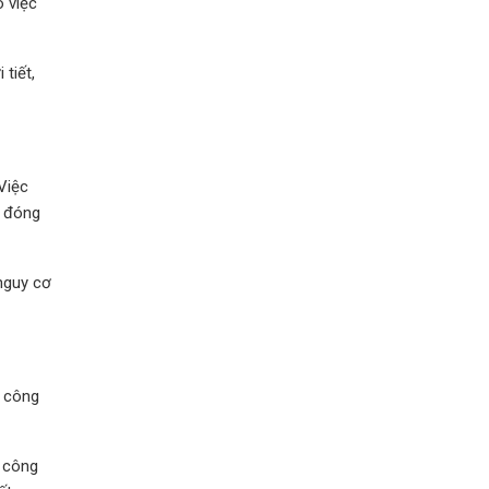
o việc
tiết,
Việc
g đóng
nguy cơ
à công
i công