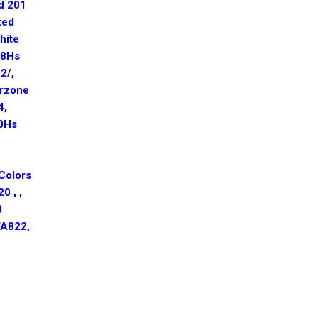
nd 201
ted
hite
28Hs
2/,
erzone
4,
00Hs
Colors
0 , ,
3
TA822,