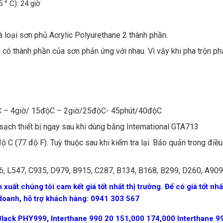
5 ° C): 24 giờ
à loại sơn phủ Acrylic Polyurethane 2 thành phần.
i có thành phần của sơn phản ứng với nhau. Vì vậy khi pha trộn p
độC – 4giờ/ 15độC – 2giờ/25độC- 45phút/40độC
sạch thiết bị ngay sau khi dùng bằng International GTA713
ộ C (77 độ F). Tuỳ thuộc sau khi kiểm tra lại. Bảo quản trong điều
, L547, C935, D979, B915, C287, B134, B168, B299, D260, A909
 xuất chúng tôi cam kết giá tốt nhất thị trường. Để có giá tốt nhấ
doanh, hỗ trợ khách hàng: 0941 303 567
Black PHY999, Interthane 990 20 151,000 174,000 Interthane 9