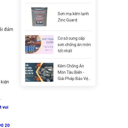
Miền Trung
Sơn mạ kẽm lạnh
Zinc Guard
hải đảm
Cơ sở cung cấp
sơn chống ăn mòn
tốt nhất
Kẽm Chống Ăn
Mòn Tàu Biển -
Giải Pháp Bảo Vệ
 kiện
Tối Ưu
.
t vui
90 20