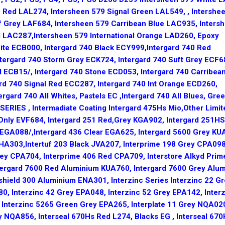
9 Red LAL274, Intersheen 579 Signal Green LAL549, , Intershe
f Grey LAF684, Intersheen 579 Carribean Blue LAC935, Inters
d LAC287,Intersheen 579 International Orange LAD260, Epoxy
hite ECB000, Intergard 740 Black ECY999,Intergard 740 Red
tergard 740 Storm Grey ECK724, Intergard 740 Suft Grey ECF6
d ECB15/, Intergard 740 Stone ECD053, Intergard 740 Carribea
rd 740 Signal Red ECC287, Intergard 740 Int Orange ECD260,
ergard 740 All Whites, Pastels EC ,Intergard 740 All Blues, Gre
 SERIES , Intermadiate Coating Intergard 475Hs Mio,Other Limit
 Only EVF684, Intergard 251 Red,Grey KGA902, Intergard 251HS
 EGA088/,Intergard 436 Clear EGA625, Intergard 5600 Grey KU
HA303,Intertuf 203 Black JVA207, Interprime 198 Grey CPA098
ey CPA704, Interprime 406 Red CPA709, Interstore Alkyd Prim
ntergard 7600 Red Aluminium KUA760, Intergard 7600 Grey Alu
shield 300 Aluminium ENA301, Interzinc Series Interzinc 22 G
, Interzinc 42 Grey EPA048, Interzinc 52 Grey EPA142, Inter
 Interzinc 5265 Green Grey EPA265, Interplate 11 Grey NQA02
y NQA856, Interseal 670Hs Red L274, Blacks EG , Interseal 67