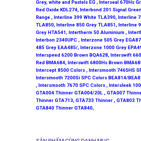
Grey, white and Pastels EG , Interseal 670Hs 
Red Oxide KDL274, Interbond 201 Signal Green
Range , Interline 399 White TLA390, Interline 
TLA850, Interline 850 Grey TLA851, Interline 
Grey HTA541, Intertherm 50 Aluminium , Inte
Interbon 2340UPC , Interzone 505 Grey EGA87
485 Grey EAA485/, Interzone 1000 Grey EPA4
Interspeed 6200 Brown BQA628, Interswift 66
Red BMA684, Interswift 6800Hs Brown BMA688
Intercept 8500 Colors , Intersmooth 7465HS
Intersmooth 7200Si SPC Colors BEA814/BEA817
, Intersmooth 7670 SPC Colors , Intersleek 1001
GTA004 Thinner GTA004/20L , GTA007 Thinn
Thinner GTA713, GTA733 Thinner , GTA803 T
GTA840 Thinner GTA840,
SẢN PHẨM CÙNG DANH MỤC