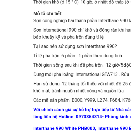
Thời gian khô (ở 15 ° C): 10 giờ, ở nhiệt độ thấp (ở 
Mô tả chi tiết:
Sơn công nghiệp hai thành phần Interthane 990 l
Sơn International 990 chỉ khô và đóng rắn khi ha
bảo khuấy kỹ và pha trộn đúng tỉ lệ.
Tại sao nên sử dụng sơn Interthane 990?
Tỉ lệ pha trộn: 6 phần : 1 phần theo dung tích
Thời gian sống sau khi đã pha trộn: 12 giờ/5
Dung môi pha loãng: International GTA713 . Rửa 
Hạn sử dụng: 12 tháng tối thiểu với nhiệt độ 25 đ
khô mát, tránh nguồn nhiệt nóng và nguồn lửa.
Các mã sản phẩm: B000, Y999, L274, F684, K766
Với chính sách giá sự hỗ trợ trực tiếp từ Nhà sản
lòng liên hệ Hotline: 0973354314- Phòng kinh 
Interthane 990 White PHB000, Interthane 990 