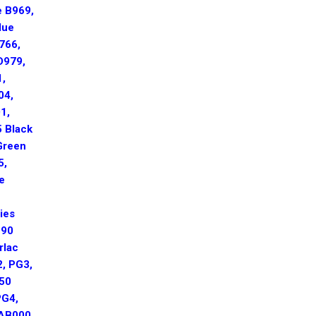
e B969,
lue
766,
D979,
1,
04,
1,
5 Black
Green
5,
e
ies
190
rlac
2, PG3,
150
PG4,
LAB000,