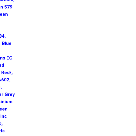
en 579
heen
84,
n Blue
ens EC
ed
 Red/,
A602,
,
er Grey
minium
reen
zinc
0,
0Hs