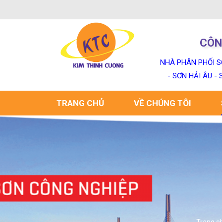
CÔN
NHÀ PHÂN PHỐI S
- SƠN HẢI ÂU -
TRANG CHỦ
VỀ CHÚNG TÔI
Trang c