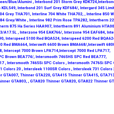
Green/Blue/Alumini , Interbond 201 Storm Grey KDK724,Interbo
 KDL549, Interbond 201 Surf Grey KDF684/, Intergard 345 Limi
704 Grey THA701, Interline 704 White THA702, , Interline 850 W
984 Grey/White , Interline 982 Prim Rose TPA282, Intertherm 2
rtherm 875 Ha Series HAA907, Intertherm 891 Aluminium HTA00
3/A17.5L , Interzone 954 EAK766/, Interzone 954 EAF684, Int
90, Interspeed 5100 Red BQA524, Interspeed 6200 Red BQA62
00 Red BMA664, Interswift 6600 Brown BMA668/,Interswift 68
, Intercept 7000 Brown LPA714,Intercept 7000 Red LPA717,
 SPC Brown BEA774/, Intersmooth 7465HS SPC Red BEA777,
 , Intersmooth 7465Si SPC Colors , Intersmooth 7476Si SPC 
 Colors 20 , Intersleek 1100SR Colors , Intersleek 731 Colors 2
er GTA007, Thinner GTA220, GTA415 Thinner GTA415, GTA71
hinner GTA803, , GTA820 Thinner GTA820, GTA822 Thinner G