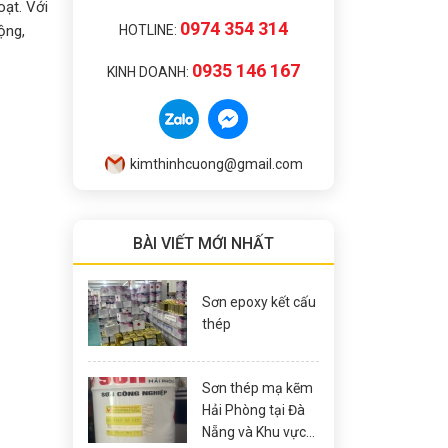
oạt. Với
0974 354 314
ộng,
HOTLINE:
0935 146 167
KINH DOANH:
kimthinhcuong@gmail.com
BÀI VIẾT MỚI NHẤT
Sơn epoxy kết cấu
thép
Sơn thép mạ kẽm
Hải Phòng tại Đà
Nẵng và Khu vực