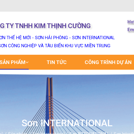
Ho
G TY TNHH KIM THỊNH CƯỜNG
Em
ƠN THẾ HỆ MỚI - SƠN HẢI PHÒNG - SƠN INTERNATIONAL
 SƠN CÔNG NGHIỆP VÀ TÀU BIỂN KHU VỰC MIỀN TRUNG
SẢN PHẨM
TIN TỨC
CÔNG TRÌNH DỰ ÁN
Sơn INTERNATIONAL
hủ
Sản phẩm
Sơn International
Sơn INTERNATIONAL
Sơn Intert