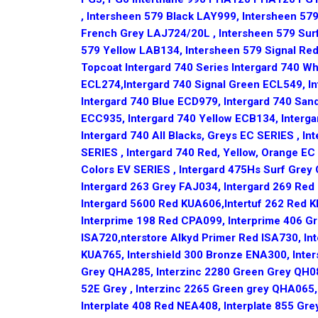
, Intersheen 579 Black LAY999, Intersheen 57
French Grey LAJ724/20L , Intersheen 579 Sur
579 Yellow LAB134, Intersheen 579 Signal Re
Topcoat Intergard 740 Series Intergard 740 W
ECL274,Intergard 740 Signal Green ECL549, In
Intergard 740 Blue ECD979, Intergard 740 San
ECC935, Intergard 740 Yellow ECB134, Interga
Intergard 740 All Blacks, Greys EC SERIES , Int
SERIES , Intergard 740 Red, Yellow, Orange EC
Colors EV SERIES , Intergard 475Hs Surf Grey
Intergard 263 Grey FAJ034, Intergard 269 Red
Intergard 5600 Red KUA606,Intertuf 262 Red K
Interprime 198 Red CPA099, Interprime 406 Gr
ISA720,nterstore Alkyd Primer Red ISA730, I
KUA765, Intershield 300 Bronze ENA300, Inter
Grey QHA285, Interzinc 2280 Green Grey QH080
52E Grey , Interzinc 2265 Green grey QHA065,
Interplate 408 Red NEA408, Interplate 855 Gre