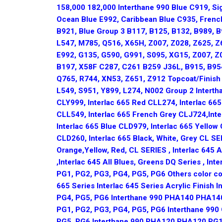
158,000 182,000 Interthane 990 Blue C919, Sig
Ocean Blue E992, Caribbean Blue C935, French
B921, Blue Group 3 B117, B125, B132, B989, B
L547, M785, Q516, X65H, Z007, Z028, Z625, Z6
E992, G135, G590, G991, S095, XG15, Z007, Z
B197, X58F C287, C261 B259 J36L, B915, B954
Q765, R744, XN53, Z651, Z912 Topcoat/Finish 
L549, S951, Y899, L274, N002 Group 2 Intertha
CLY999, Interlac 665 Red CLL274, Interlac 66
CLL549, Interlac 665 French Grey CLJ724,Inte
Interlac 665 Blue CLD979, Interlac 665 Yellow
CLD260, Interlac 665 Black, White, Grey CL SER
Orange,Yellow, Red, CL SERIES , Interlac 645 Al
,Interlac 645 All Blues, Greens DQ Series , I
PG1, PG2, PG3, PG4, PG5, PG6 Others color cod
665 Series Interlac 645 Series Acrylic Finis
PG4, PG5, PG6 Interthane 990 PHA140 PHA14
PG1, PG2, PG3, PG4, PG5, PG6 Interthane 99
PG5, PG6 Interthane 990 PHA120 PHA120 PG1,