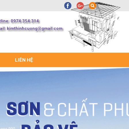
tline: 0974 354 314
ail:
kimthinhcuong@gmail.com
LIÊN HỆ
hane 990