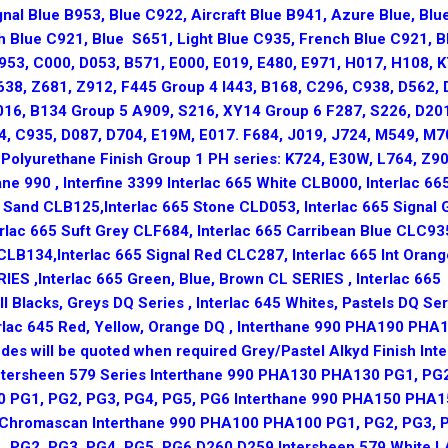
nal Blue B953, Blue C922, Aircraft Blue B941, Azure Blue, Blu
 Blue C921, Blue S651, Light Blue C935, French Blue C921, B
953, C000, D053, B571, E000, E019, E480, E971, H017, H108, K
38, Z681, Z912, F445 Group 4 I443, B168, C296, C938, D562, 
016, B134 Group 5 A909, S216, XY14 Group 6 F287, S226, D20
, C935, D087, D704, E19M, E017. F684, J019, J724, M549, M7
Polyurethane Finish Group 1 PH series: K724, E30W, L764, Z90
ne 990 , Interfine 3399 Interlac 665 White CLB000, Interlac 66
5 Sand CLB125,Interlac 665 Stone CLD053, Interlac 665 Signal 
rlac 665 Suft Grey CLF684, Interlac 665 Carribean Blue CLC93
 CLB134,Interlac 665 Signal Red CLC287, Interlac 665 Int Orang
IES ,Interlac 665 Green, Blue, Brown CL SERIES , Interlac 665
l Blacks, Greys DQ Series , Interlac 645 Whites, Pastels DQ Ser
nterlac 645 Red, Yellow, Orange DQ , Interthane 990 PHA190 PHA
es will be quoted when required Grey/Pastel Alkyd Finish Inte
h Intersheen 579 Series Interthane 990 PHA130 PHA130 PG1, PG
0 PG1, PG2, PG3, PG4, PG5, PG6 Interthane 990 PHA150 PHA
0 Chromascan Interthane 990 PHA100 PHA100 PG1, PG2, PG3, 
 PG2, PG3, PG4, PG5, PG6 D260 D259 Intersheen 579 White 