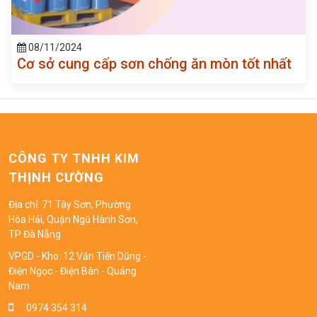
08/11/2024
Cơ sở cung cấp sơn chống ăn mòn tốt nhất
CÔNG TY TNHH KIM
THỊNH CƯỜNG
Địa chỉ: 71 Tây Sơn, Phường
Hòa Hải, Quận Ngũ Hành Sơn,
TP Đà Nẵng
VPGD - Kho: 12 Văn Tiến Dũng -
Điện Ngọc - Điện Bàn - Quảng
Nam
0974 354 314