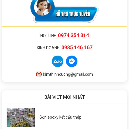
0974 354 314
HOTLINE:
0935 146 167
KINH DOANH:
kimthinhcuong@gmail.com
BÀI VIẾT MỚI NHẤT
Sơn epoxy kết cấu thép