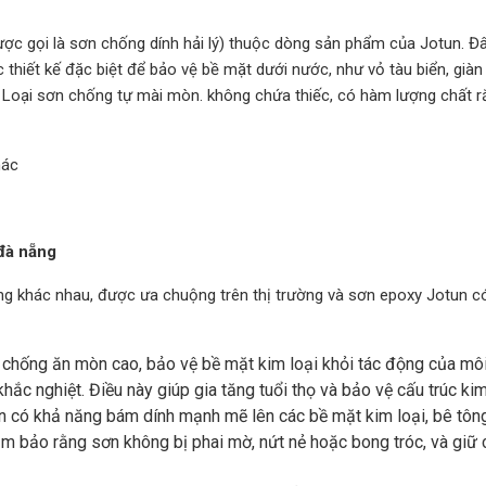
c gọi là sơn chống dính hải lý) thuộc dòng sản phẩm của Jotun. Đâ
 thiết kế đặc biệt để bảo vệ bề mặt dưới nước, như vỏ tàu biển, già
. Loại sơn chống tự mài mòn. không chứa thiếc, có hàm lượng chất r
hác
 đà nẵng
g khác nhau, được ưa chuộng trên thị trường và sơn epoxy Jotun c
chống ăn mòn cao, bảo vệ bề mặt kim loại khỏi tác động của mô
ắc nghiệt. Điều này giúp gia tăng tuổi thọ và bảo vệ cấu trúc kim
n có khả năng bám dính mạnh mẽ lên các bề mặt kim loại, bê tông
m bảo rằng sơn không bị phai mờ, nứt nẻ hoặc bong tróc, và giữ 