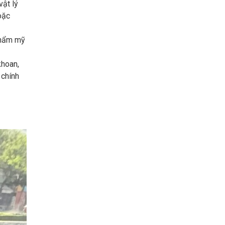
vật lý
oặc
thẩm mỹ
khoan,
 chính