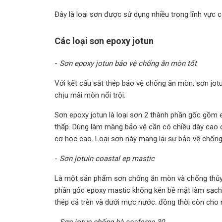
Đây là loại sơn được sử dụng nhiều trong lĩnh vực c
Các loại sơn epoxy jotun
-
Sơn epoxy jotun bảo vệ chống ăn mòn tốt
Với kết cấu sắt thép bảo vệ chống ăn mòn, sơn jot
chịu mài mòn nổi trội.
Sơn epoxy jotun là loại sơn 2 thành phần gốc gồm 
thấp. Dùng làm màng bảo vệ cần có chiều dày cao 
cơ học cao. Loại sơn này mang lại sự bảo vệ chống
-
Sơn jotuin coastal ep mastic
Là một sản phẩm sơn chống ăn mòn và chống thủy 
phần gốc epoxy mastic không kén bề mặt làm sạch, 
thép cả trên và dưới mực nước. đồng thời còn cho
-
Sơn jotun chống hà seaforce 30