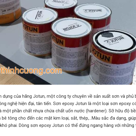
 dụng của hãng Jotun, một công ty chuyên về sản xuất sơn và phủ 
g nghệ hiện đại, tân tiến. Sơn epoxy Jotun là một loại sơn epoxy c
 một phần chất nhựa chứa chất uốn nước (hardener). Sỡ hữu độ bền
n bê tông cho đến các mặt kim loại, sắt, thép,…Màu sắc đa dạng, giú
, khó phai. Dòng sơn epoxy Jotun có thể đứng ngang hàng với những