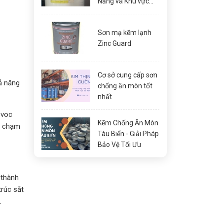
Nẵng và Khu vực
Miền Trung
Sơn mạ kẽm lạnh
Zinc Guard
Cơ sở cung cấp sơn
ả năng
chống ăn mòn tốt
nhất
 voc
Kẽm Chống Ăn Mòn
a chạm
Tàu Biển - Giải Pháp
Bảo Vệ Tối Ưu
 thành
trúc sắt
.