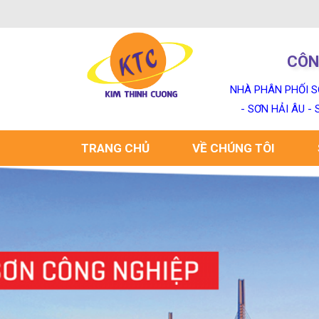
CÔN
NHÀ PHÂN PHỐI S
- SƠN HẢI ÂU -
TRANG CHỦ
VỀ CHÚNG TÔI