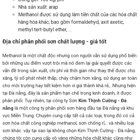
Nhà sản xuất: arap
Methanol được sử dụng làm tiền chất của các hóa chất
hàng hóa khác, bao gồm formaldehyd, axit axetic,
methyl tert-butyl ether, …
Địa chỉ phân phối sơn chất lượng - giá tốt
Methanol là một chất độc nhưng con người vẫn sử dụng phổ biến
bởi những ưu điểm vượt trội mà nó đem lại giải quyết được các
vấn đề trong sản xuất, chi phí và thời gian như thay thế được cho
xăng, tỷ số phát nhiệt thấp, cháy chậm hơn xăng, sử dụng an toàn
cho môi trường hay tiết kiệm hơn vì giá thành khá rẻ,…Nhưng hiện
tại Đà nẵng, đây là sản phẩm hạn chế trong kinh doanh, ít được
phân phối. Tuy nhiên, tại công ty Sơn
Kim Thịnh Cường - Đà
nẵng
là một công ty phân phối sơn hàng đầu tại Đà nẵng và khu
vực Miền Trung. Chuyên cung cấp tất cả các loại, trong đó có cả
sơn hóa chất công nghiệp methanol, sơn chống rỉ,.. và nhiều loại
sơn khác. vậy tại sao lại không chọn Kim Thịnh Cường - Đà nẵng,
chúng tôi còn cung cấp vô vàng những hóa chất khác cũng như