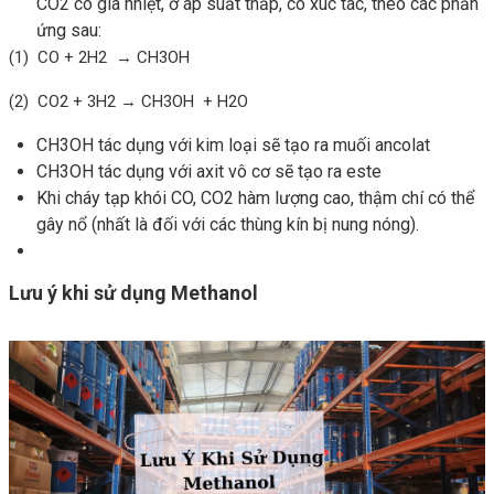
CO2 có gia nhiệt, ở áp suất thấp, có xúc tác, theo các phản
ứng sau:
(1) CO + 2H2 → CH3OH
(2) CO2 + 3H2 → CH3OH + H2O
CH3OH tác dụng với kim loại sẽ tạo ra muối ancolat
CH3OH tác dụng với axit vô cơ sẽ tạo ra este
Khi cháy tạp khói CO, CO2 hàm lượng cao, thậm chí có thể
gây nổ (nhất là đối với các thùng kín bị nung nóng).
Lưu ý khi sử dụng Methanol