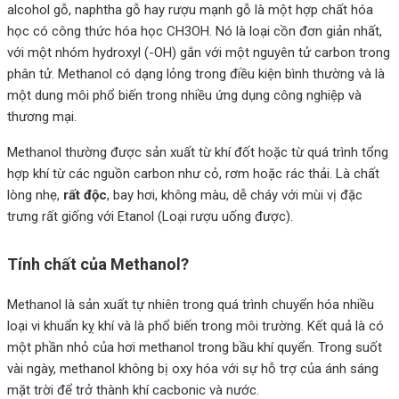
alcohol gỗ, naphtha gỗ hay rượu mạnh gỗ là một hợp chất hóa
học có công thức hóa học CH3OH. Nó là loại cồn đơn giản nhất,
với một nhóm hydroxyl (-OH) gắn với một nguyên tử carbon trong
phân tử. Methanol có dạng lỏng trong điều kiện bình thường và là
một dung môi phổ biến trong nhiều ứng dụng công nghiệp và
thương mại.
Methanol thường được sản xuất từ khí đốt hoặc từ quá trình tổng
hợp khí từ các nguồn carbon như cỏ, rơm hoặc rác thải. Là chất
lòng nhẹ,
rất độc
, bay hơi, không màu, dễ cháy với mùi vị đặc
trưng rất giống với Etanol (Loại rượu uống được).
Tính chất của Methanol?
Methanol là sản xuất tự nhiên trong quá trình chuyển hóa nhiều
loại vi khuẩn kỵ khí và là phổ biến trong môi trường. Kết quả là có
một phần nhỏ của hơi methanol trong bầu khí quyển. Trong suốt
vài ngày, methanol không bị oxy hóa với sự hỗ trợ của ánh sáng
mặt trời để trở thành khí cacbonic và nước.