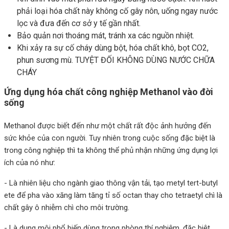
phải loại hóa chất này không cố gây nôn, uống ngay nước
lọc và đưa đến cơ sở y tế gần nhất.
Bảo quản nơi thoáng mát, tránh xa các nguồn nhiệt.
Khi xảy ra sự cố cháy dùng bột, hóa chất khô, bọt CO2,
phun sương mù. TUYỆT ĐỐI KHÔNG DÙNG NƯỚC CHỮA
CHÁY
Ứng dụng hóa chất công nghiệp Methanol vào đời
sống
Methanol được biết đến như một chất rất độc ảnh hưởng đến
sức khỏe của con người. Tuy nhiên trong cuộc sống đặc biệt là
trong công nghiệp thì ta không thể phủ nhận những ứng dụng lợi
ích của nó như:
- Là nhiên liệu cho ngành giao thông vận tải, tạo metyl tert-butyl
ete để pha vào xăng làm tăng tỉ số octan thay cho tetraetyl chì là
chất gây ô nhiễm chì cho môi trường.
- Là dung môi phổ biến dùng trong phòng thí nghiệm, đặc biệt