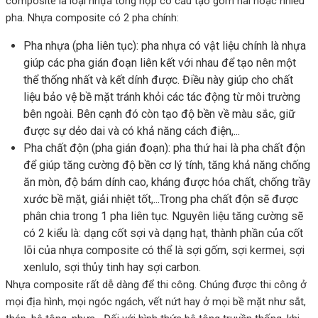
composite là loại nhựa tổng hợp có cấu tạo gôm hai hoặc nhiều
pha. Nhựa composite có 2 pha chính:
Pha nhựa (pha liên tục): pha nhựa có vật liệu chính là nhựa
giúp các pha gián đoạn liên kết với nhau để tạo nên một
thể thống nhất và kết dính được. Điều này giúp cho chất
liệu bảo vệ bề mặt tránh khỏi các tác động từ môi trường
bên ngoài. Bên cạnh đó còn tạo độ bền về màu sắc, giữ
được sự dẻo dai và có khả năng cách điện,...
Pha chất độn (pha gián đoạn): pha thứ hai là pha chất độn
để giúp tăng cường độ bền cơ lý tính, tăng khả năng chống
ăn mòn, độ bám dính cao, kháng được hóa chất, chống trầy
xước bề mặt, giải nhiệt tốt,...Trong pha chất độn sẽ được
phân chia trong 1 pha liên tục. Nguyên liệu tăng cường sẽ
có 2 kiểu là: dạng cốt sợi và dạng hạt, thành phần của cốt
lõi của nhựa composite có thể là sợi gốm, sợi kermei, sợi
xenlulo, sợi thủy tinh hay sợi carbon.
Nhựa composite rất dễ dàng để thi công. Chúng được thi công ở
mọi địa hình, mọi ngóc ngách, vết nứt hay ở mọi bề mặt như sắt,