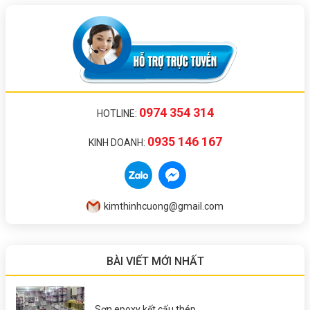
0974 354 314
HOTLINE:
0935 146 167
KINH DOANH:
kimthinhcuong@gmail.com
BÀI VIẾT MỚI NHẤT
Sơn epoxy kết cấu thép