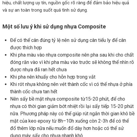
hiệu, chất lượng uy tín, nguồn gốc rõ ràng để đảm bảo hiệu quả
và sự an toàn trong suốt quá tình sử dụng.
Một số lưu ý khi sử dụng nhựa Composite
Để có thể cân đúng tỷ lệ nên sử dụng cân tiểu ly để cân
được thích hợp
Khi pha màu vào nhựa composite nên pha sau khi cho chất
đóng răn vào vì khi pha màu vào trước sẽ không thể nhìn rõ
được nhựa đã ran hết chưa
Khi pha nên khuấy cho hỗn hợp trong vắt
Khi rót nhựa không nên vét thành cốc vì có thể nhựa ở phía
thành cốc chưa tan hết
Nên sấy bề mặt nhựa composite từ15-20 phút, để cho
nhựa có thời gian giảm bớt nhiệt rồi lại sấy tiếp 15-20 phút
nữa. Phương pháp này có thể giúp rút ngắn thời gian khô bề
mặt của keo epoxy từ 8h–10h xuống còn 2-3h để có thể
đổ thêm lớp nữa nếu muốn đổ dày hơn hoặc có thể sử
dụng máy sấy cho nhựa nhanh khô.