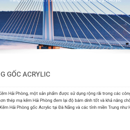
G GỐC ACRYLIC
ẽm Hải Phòng, một sản phẩm được sử dụng rộng rãi trong các công
, sơn thép mạ kẽm Hải Phòng đem lại độ bám dính tốt và khả năng ch
ạ Kẽm Hải Phòng gốc Acrylic tại Đà Nẵng và các tỉnh miền Trung như 