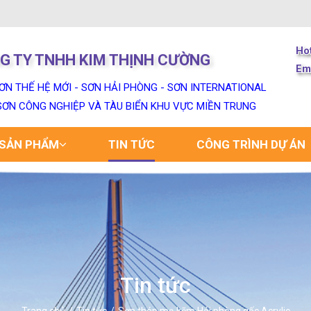
Ho
G TY TNHH KIM THỊNH CƯỜNG
Em
ƠN THẾ HỆ MỚI - SƠN HẢI PHÒNG - SƠN INTERNATIONAL
 SƠN CÔNG NGHIỆP VÀ TÀU BIỂN KHU VỰC MIỀN TRUNG
SẢN PHẨM
TIN TỨC
CÔNG TRÌNH DỰ ÁN
Tin tức
Trang chủ
Tin tức
Sơn thép mạ kẽm Hải phòng gốc Acrylic