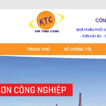
CÔN
NHÀ PHÂN PHỐI S
- SƠN HẢI ÂU -
TRANG CHỦ
VỀ CHÚNG TÔI