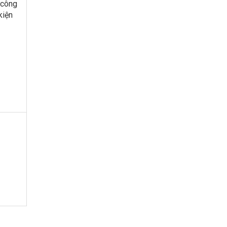
 công
kiện