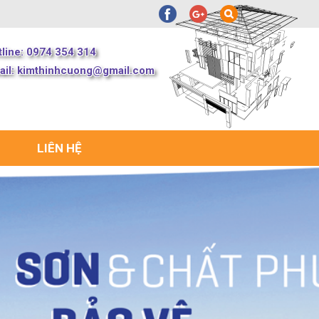
tline: 0974 354 314
ail:
kimthinhcuong@gmail.com
LIÊN HỆ