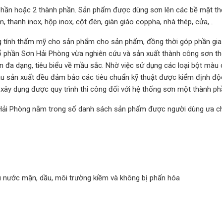
 phần hoặc 2 thành phần. Sản phẩm được dùng sơn lên các bề mặt t
hanh inox, hộp inox, cột đèn, giàn giáo coppha, nhà thép, cửa,...
 tính thẩm mỹ cho sản phẩm cho sản phẩm, đồng thời góp phần gia
 phần Sơn Hải Phòng vừa nghiên cứu và sản xuất thành công sơn t
 đa dạng, tiêu biểu về mầu sắc. Nhờ việc sử dụng các loại bột màu 
sau sản xuất đều đảm bảo các tiêu chuẩn kỹ thuật được kiểm định độc
xây dụng được quy trình thi công đối với hệ thống sơn một thành ph
 Hải Phòng nằm trong số danh sách sản phẩm được người dùng ưa c
ịu nước mặn, dầu, môi trường kiềm và không bị phấn hóa