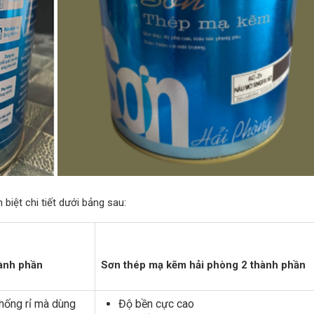
biệt chi tiết dưới bảng sau:
ành phần
Sơn thép mạ kẽm hải phòng 2 thành phần
hống rỉ mà dùng
Độ bền cực cao