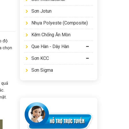
Sơn Jotun
Nhựa Polyeste (Composite)
Kẽm Chống Ăn Mòn
o độ
Que Hàn - Dây Hàn
ựa chọn
Sơn KCC
Sơn Sigma
u quả
ác.
mặt.