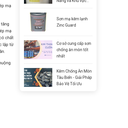
Nẵng và Khu vực
hép mạ
Miền Trung
Sơn mạ kẽm lạnh
 tăng
Zinc Guard
hép mạ
có chất
Cơ sở cung cấp sơn
 lập từ
chống ăn mòn tốt
ần.
nhất
huộng.
Kẽm Chống Ăn Mòn
Tàu Biển - Giải Pháp
Bảo Vệ Tối Ưu