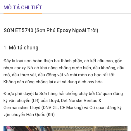
MÔ TẢ CHI TIẾT
SƠN ET5740 (Sơn Phủ Epoxy Ngoài Trời)
1. Mô tả chung
Đây là loại sơn hoàn thiện hai thành phần, có kết cấu cao, gốc
nhựa epoxy. Nó có khả năng chống nước biển, dầu khoáng, dầu
mỏ, dầu thực vật, dầu động vật và mài mòn cơ học rất tốt.
Không nên dùng chống lại axit và dung dịch oxy hóa.
Được phê duyệt là Sơn hàng hải chống cháy bởi Cơ quan đăng
ký vận chuyển (LR) của Lloyd, Det Norske Veritas &
Germanishier Lloyd (DNV∙GL, CE Marking) và Cơ quan đăng ký
vận chuyển Hàn Quốc (KR).