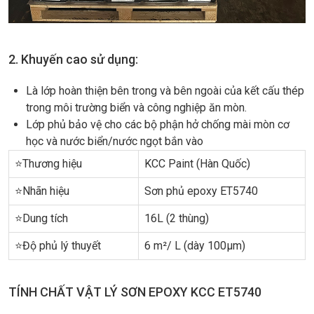
2. Khuyến cao sử dụng:
Là lớp hoàn thiện bên trong và bên ngoài của kết cấu thép
trong môi trường biển và công nghiệp ăn mòn.
Lớp phủ bảo vệ cho các bộ phận hở chống mài mòn cơ
học và nước biển/nước ngọt bắn vào
⭐Thương hiệu
KCC Paint (Hàn Quốc)
⭐Nhãn hiệu
Sơn phủ epoxy ET5740
⭐Dung tích
16L (2 thùng)
⭐Độ phủ lý thuyết
6 m²/ L (dày 100µm)
TÍNH CHẤT VẬT LÝ SƠN EPOXY KCC ET5740