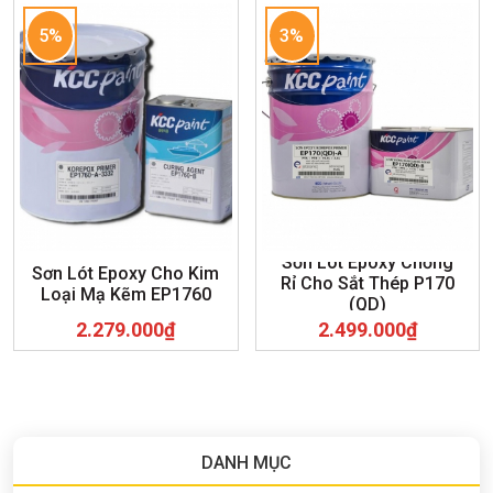
5%
3%
Sơn Lót Epoxy Chống
Sơn Lót Epoxy Cho Kim
Rỉ Cho Sắt Thép P170
Loại Mạ Kẽm EP1760
(QD)
2.279.000₫
2.499.000₫
DANH MỤC