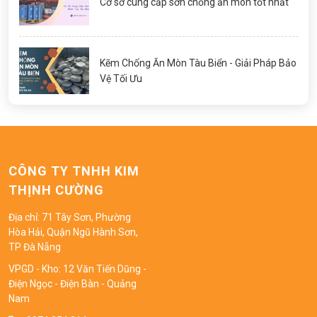
Cơ sở cung cấp sơn chống ăn mòn tốt nhất
Kẽm Chống Ăn Mòn Tàu Biển - Giải Pháp Bảo
Vệ Tối Ưu
CÔNG TY TNHH KIM
THỊNH CƯỜNG
Địa chỉ: 71 Tây Sơn, Phường
Hòa Hải, Quận Ngũ Hành Sơn,
TP Đà Nẵng
VPGD - Kho: 12 Văn Tiến Dũng -
Điện Ngọc - Điện Bàn - Quảng
Nam