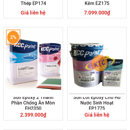
Thép EP174
Kẽm EZ175
Giá liên hệ
7.099.000₫
2%
Sơn Epoxy 2 Thành
Sơn Lót Epoxy Cho Hồ
Phần Chống Ăn Mòn
Nước Sinh Hoạt
EH2350
EP1775
2.399.000₫
Giá liên hệ