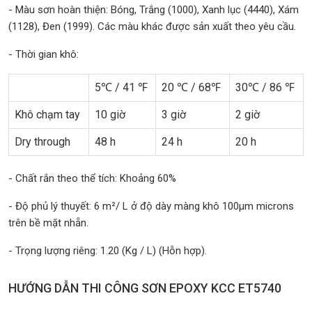
- Màu sơn hoàn thiện: Bóng, Trắng (1000), Xanh lục (4440), Xám
(1128), Đen (1999). Các màu khác được sản xuất theo yêu cầu.
- Thời gian khô:
5℃ / 41 ℉
20 ℃ / 68℉
30℃ / 86 ℉
Khô chạm tay
10 giờ
3 giờ
2 giờ
Dry through
48 h
24 h
20 h
- Chất rắn theo thể tích: Khoảng 60%
- Độ phủ lý thuyết: 6 m²/ L ở độ dày màng khô 100µm microns
trên bề mặt nhẵn.
- Trọng lượng riêng: 1.20 (Kg / L) (Hỗn hợp).
HƯỚNG DẪN THI CÔNG SƠN EPOXY KCC ET5740