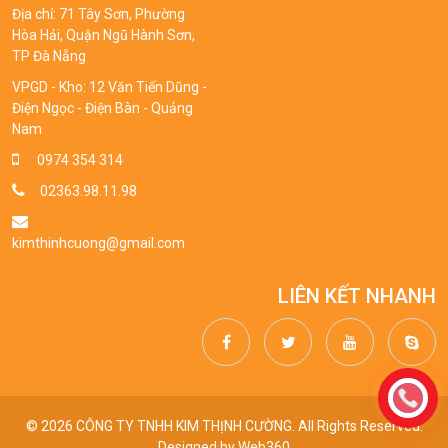
Địa chỉ: 71 Tây Sơn, Phường
Hòa Hải, Quận Ngũ Hành Sơn,
TP Đà Nẵng
VPGD - Kho: 12 Văn Tiến Dũng -
Điện Ngọc - Điện Bàn - Quảng
Nam
0974 354 314
02363.98.11.98
kimthinhcuong@gmail.com
LIÊN KẾT NHANH
© 2026 CÔNG TY TNHH KIM THỊNH CƯỜNG. All Rights Reserved.
Designed by
Web360