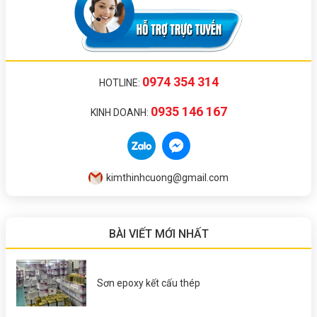
0974 354 314
HOTLINE:
0935 146 167
KINH DOANH:
kimthinhcuong@gmail.com
BÀI VIẾT MỚI NHẤT
Sơn epoxy kết cấu thép