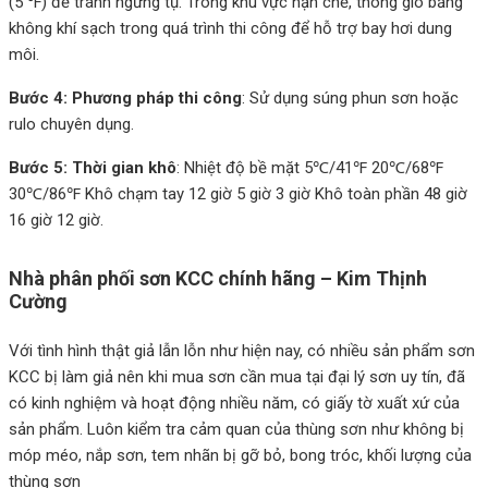
(5 ℉) để tránh ngưng tụ. Trong khu vực hạn chế, thông gió bằng
không khí sạch trong quá trình thi công để hỗ trợ bay hơi dung
môi.
Bước 4: Phương pháp thi công
: Sử dụng súng phun sơn hoặc
rulo chuyên dụng.
Bước 5: Thời gian khô
: Nhiệt độ bề mặt 5℃/41℉ 20℃/68℉
30℃/86℉ Khô chạm tay 12 giờ 5 giờ 3 giờ Khô toàn phần 48 giờ
16 giờ 12 giờ.
Nhà phân phối sơn KCC chính hãng – Kim Thịnh
Cường
Với tình hình thật giả lẫn lỗn như hiện nay, có nhiều sản phẩm sơn
KCC bị làm giả nên khi mua sơn cần mua tại đại lý sơn uy tín, đã
có kinh nghiệm và hoạt động nhiều năm, có giấy tờ xuất xứ của
sản phẩm. Luôn kiểm tra cảm quan của thùng sơn như không bị
móp méo, nắp sơn, tem nhãn bị gỡ bỏ, bong tróc, khối lượng của
thùng sơn