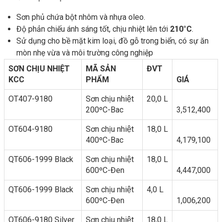
Sơn phủ chứa bột nhôm và nhựa oleo.
Độ phản chiếu ánh sáng tốt, chịu nhiệt lên tới
210°C
.
Sử dụng cho bề mặt kim loại, đồ gỗ trong biển, có sự ăn
mòn nhẹ vừa và môi trường công nghiệp
SƠN CHỊU NHIỆT
MÃ SẢN
ĐVT
KCC
PHẨM
GIÁ
OT407-9180
Sơn chịu nhiệt
20,0 L
200ºC-Bac
3,512,400
OT604-9180
Sơn chịu nhiệt
18,0 L
400ºC-Bac
4,179,100
QT606-1999 Black
Sơn chịu nhiệt
18,0 L
600ºC-Đen
4,447,000
QT606-1999 Black
Sơn chịu nhiệt
4,0 L
600ºC-Đen
1,006,200
QT606-9180 Silver
Sơn chịu nhiệt
18,0 L