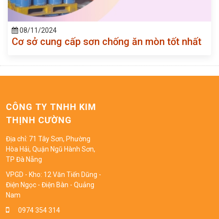
08/11/2024
Cơ sở cung cấp sơn chống ăn mòn tốt nhất
CÔNG TY TNHH KIM
THỊNH CƯỜNG
Địa chỉ: 71 Tây Sơn, Phường
Hòa Hải, Quận Ngũ Hành Sơn,
TP Đà Nẵng
VPGD - Kho: 12 Văn Tiến Dũng -
Điện Ngọc - Điện Bàn - Quảng
Nam
0974 354 314