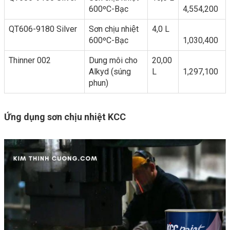
600ºC-Bạc
4,554,200
QT606-9180 Silver
Sơn chịu nhiệt
4,0 L
600ºC-Bạc
1,030,400
Thinner 002
Dung môi cho
20,00
Alkyd (súng
L
1,297,100
phun)
Ứng dụng sơn chịu nhiệt KCC